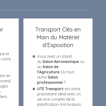
ur
Transport Clés en
Main du Matériel
d’Exposition
que et
Vous avez un stand
e votre
au
Salon Aéronautique
ou
au
Salon de
l’Agriculture
Ou tout
ent en
autre
Salon
 stand,
professionnel
?
lages
UTE Transport
est votre
s
prestataire idéal avec un
iers.
service complet de la
planification à la livraison.