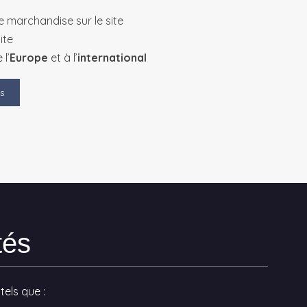
 marchandise sur le site
ite
 l’
Europe
et à l’
international
s
tés
els que :