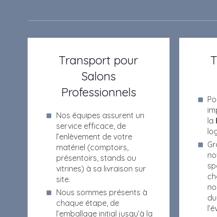
Transport pour
T
Salons
Professionnels
Po
im
Nos équipes assurent un
la
service efficace, de
log
l’enlèvement de votre
Gr
matériel (comptoirs,
no
présentoirs, stands ou
sp
vitrines) à sa livraison sur
ch
site.
no
Nous sommes présents à
du
chaque étape, de
l’
l’emballage initial jusqu’à la