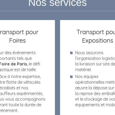
Nos services
ransport pour
Transport po
Foires
Expositions
ur des événements
Nous assurons
portants tels que
l’organisation logisti
Foire de Paris
, le défi
la livraison sur site d
istique est de taille.
matériel.
âce à notre expertise,
Nos équipes
tre flotte de véhicules
opérationnelles mett
écialisés et nos
œuvre la dépose sur
auffeurs expérimentés,
la reprise des embal
us vous accompagnons
et le stockage de vo
rant toute la durée de
équipements et mobil
événement.