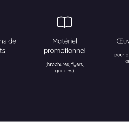
ons de
Matériel
Œuv
ts
promotionnel
pour d
a
(brochures, flyers,
goodies)