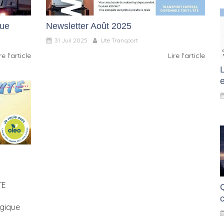
que
Newsletter Août 2025
31 Juil 2025
Ute Transport
re l'article
Lire l'article
L
TE
c
ogique